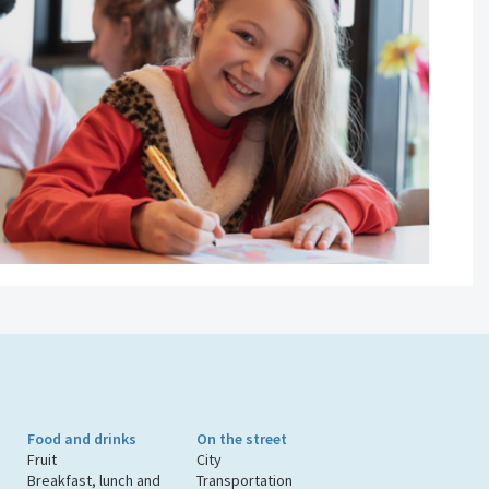
Food and drinks
On the street
Fruit
City
Breakfast, lunch and
Transportation