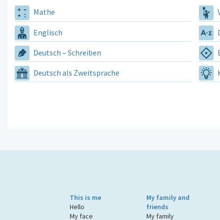
Mathe
V
Englisch
D
Deutsch – Schreiben
E
Deutsch als Zweitsprache
K
This is me
My family and
Hello
friends
My face
My family