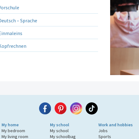
orschule
eutsch – Sprache
inmaleins
opfrechnen
My home
My school
Work and hobbies
My bedroom
My school
Jobs
My living room
My schoolbag
Sports