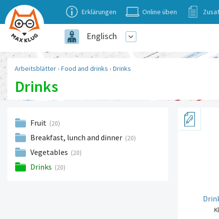
Erklärungen
Online üben
Zusat
Englisch
Arbeitsblätter
›
Food and drinks
›
Drinks
Drinks
Fruit
(20)
Breakfast, lunch and dinner
(20)
Vegetables
(20)
Drinks
(20)
Drin
Kl