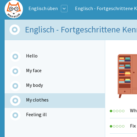
Englisch üben
Englisch - Fortgeschrittene 
Englisch - Fortgeschrittene Kenn
Hello
My face
My body
My clothes
Whi
Feeling ill
Fix