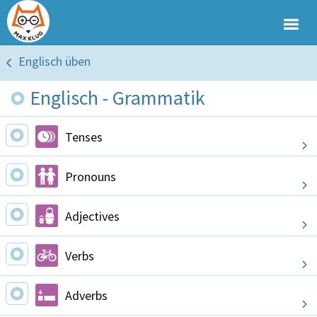
Englisch üben
Englisch - Grammatik
Tenses
Pronouns
Adjectives
Verbs
Adverbs